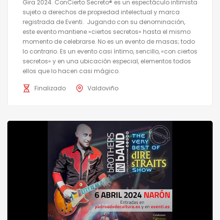
Gira 2024. ConCierto Secreto® es un espectáculo intimista
sujeto a derechos de propiedad intelectual y marca
registrada de Eventi. Jugando con su denominación,
este evento mantiene «ciertos secretos» hasta el mismo
momento de celebrarse. No es un evento de masas; todo
lo contrario. Es un evento casi íntimo, sencillo, «con ciertos
secretos» y en una ubicación especial, elementos todos
ellos que lo hacen casi mágico.
Finalizado
Valdoviño