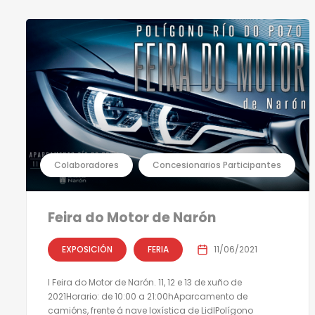
Colaboradores
Concesionarios Participantes
Feira do Motor de Narón
EXPOSICIÓN
FERIA
11/06/2021
I Feira do Motor de Narón. 11, 12 e 13 de xuño de
2021Horario: de 10:00 a 21:00hAparcamento de
camións, frente á nave loxística de LidlPolígono