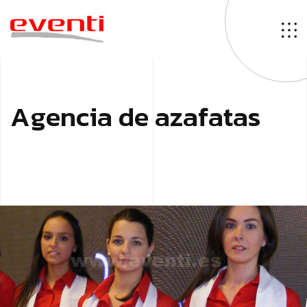
A
g
e
n
c
i
a
d
e
a
z
a
f
a
t
a
s