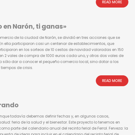
READ MORE
en Narón, ti ganas»
rcio de la ciudad de Narón, se dividió en tres acciones que se
. En ella participaron casi un centenar de establecimientos, que
articiparon en los sorteos de 10 cestas de navidad valoradas en 150
en 2 vales de compra de 1000 euros cada uno, y otros dos vales de
 sólo dar a conocer el pequeño comercio local, sino dotar a los
tiempos de crisis.
READ MORE
arando
nque todavía debemos definir fechas y, en algunos casos,
ud: feria de la salud y el bienestar. Este proyecto lo tenemos en
 parte del calendario anual del recinto ferial de Ferrol. Ferveza: la
puesta de ideas para incluir en el calendario del recinto ferial de