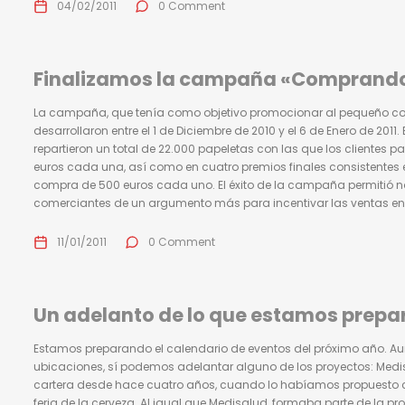
04/02/2011
0 Comment
Finalizamos la campaña «Comprando 
La campaña, que tenía como objetivo promocionar al pequeño come
desarrollaron entre el 1 de Diciembre de 2010 y el 6 de Enero de 2011
repartieron un total de 22.000 papeletas con las que los clientes p
euros cada una, así como en cuatro premios finales consistentes 
compra de 500 euros cada uno. El éxito de la campaña permitió no
comerciantes de un argumento más para incentivar las ventas en 
11/01/2011
0 Comment
Un adelanto de lo que estamos prep
Estamos preparando el calendario de eventos del próximo año. Au
ubicaciones, sí podemos adelantar alguno de los proyectos: Medisal
cartera desde hace cuatro años, cuando lo habíamos propuesto como
feria de la cerveza. Al igual que Medisalud, formaba parte de la pro