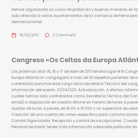
Hemos organizado un curso de protocolo y buenas maneras en la me
sido ofrecido a varios Ayuntamientos de la comarca de Ferrol para
demarcaciones.
15/02/2011
0 Comment
Congreso «Os Celtas da Europa Atlán
Los próximos días 15, 16 y 17 de Abril de 2011 tendrá lugar el III Con
Europa Atlántica» congregará a más de 30 expertos ponentes de ren
contratada para hacerse cargo de la secretaría Técnica del cong
información del evento. 01/04/2011: Actualización. A efectos infor
cuales hemos sido contratados como Secretaría Técnica del Congres
email) a disposición en nuestra oficina en horario de lunes a jueves,
auxiliar de lunes a jueves, de 16:00 a 19:00h y un supervisor de servic
Creación de una cuenta de correo específica para comunicaciones
Comité Organizador. Recepción y control de inscripciones. Coordin
Personal de Eventi: tenéis más información sobre este particular en l