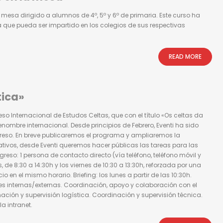
sa dirigido a alumnos de 4º, 5º y 6º de primaria. Este curso ha
 que pueda ser impartido en los colegios de sus respectivas
READ MORE
tica»
greso Internacional de Estudos Celtas, que con el título «Os celtas da
ombre internacional. Desde principios de Febrero, Eventi ha sido
reso. En breve publicaremos el programa y ampliaremos la
mativos, desde Eventi queremos hacer públicas las tareas para las
o: 1 persona de contacto directo (vía teléfono, teléfono móvil y
 de 8:30 a 14:30h y los viernes de 10:30 a 13:30h, reforzada por una
io en el mismo horario. Briefing: los lunes a partir de las 10:30h.
 internas/externas. Coordinación, apoyo y colaboración con el
ación y supervisión logística. Coordinación y supervisión técnica.
a intranet.