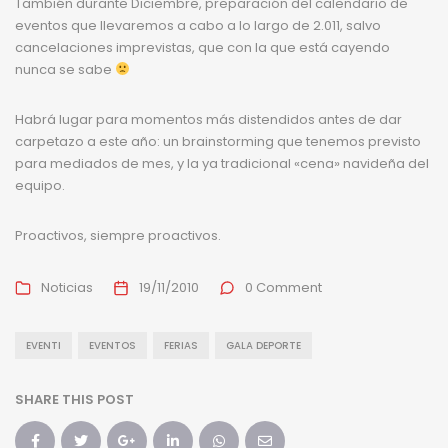
También durante Diciembre, preparación del calendario de
eventos que llevaremos a cabo a lo largo de 2.011, salvo
cancelaciones imprevistas, que con la que está cayendo
nunca se sabe
Habrá lugar para momentos más distendidos antes de dar
carpetazo a este año: un brainstorming que tenemos previsto
para mediados de mes, y la ya tradicional «cena» navideña del
equipo.
Proactivos, siempre proactivos.
Noticias
19/11/2010
0 Comment
EVENTI
EVENTOS
FERIAS
GALA DEPORTE
SHARE THIS POST