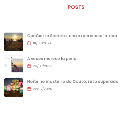
ÚLTIMOS
POSTS
ConCierto Secreto, una experiencia íntima
18/03/2024
A veces merece la pena
20/07/2022
Noite no mosteiro do Couto, reto superado
22/07/2020
MENU