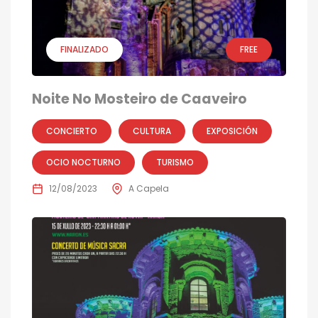
FINALIZADO
FREE
Noite No Mosteiro de Caaveiro
CONCIERTO
CULTURA
EXPOSICIÓN
OCIO NOCTURNO
TURISMO
12/08/2023
A Capela