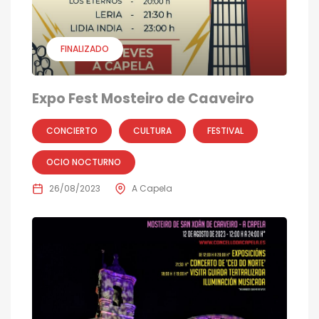
FINALIZADO
Expo Fest Mosteiro de Caaveiro
CONCIERTO
CULTURA
FESTIVAL
OCIO NOCTURNO
26/08/2023
A Capela