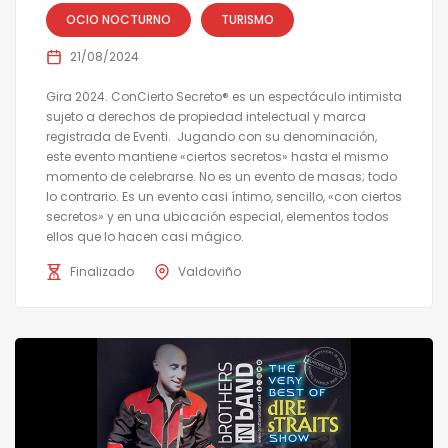
OCIO NOCTURNO
TURISMO
21/08/2024
Gira 2024. ConCierto Secreto® es un espectáculo intimista
sujeto a derechos de propiedad intelectual y marca
registrada de Eventi. Jugando con su denominación,
este evento mantiene «ciertos secretos» hasta el mismo
momento de celebrarse. No es un evento de masas; todo
lo contrario. Es un evento casi íntimo, sencillo, «con ciertos
secretos» y en una ubicación especial, elementos todos
ellos que lo hacen casi mágico.
Finalizado
Valdoviño