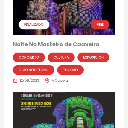
FINALIZADO
FREE
Noite No Mosteiro de Caaveiro
CONCIERTO
CULTURA
EXPOSICIÓN
OCIO NOCTURNO
TURISMO
12/08/2023
A Capela