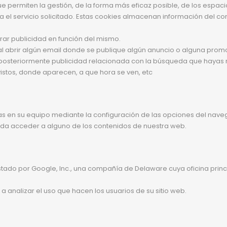
ermiten la gestión, de la forma más eficaz posible, de los espacios 
 el servicio solicitado. Estas cookies almacenan información del co
trar publicidad en función del mismo.
al abrir algún email donde se publique algún anuncio o alguna promoc
osteriormente publicidad relacionada con la búsqueda que hayas re
istos, donde aparecen, a que hora se ven, etc
das en su equipo mediante la configuración de las opciones del nav
eda acceder a alguno de los contenidos de nuestra web.
prestado por Google, Inc., una compañía de Delaware cuya oficina pri
 a analizar el uso que hacen los usuarios de su sitio web.