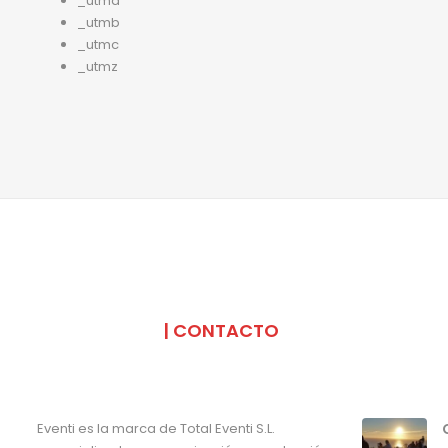
_utma
_utmb
_utmc
_utmz
SOMOS
| CONTACTO
Eventi es la marca de Total Eventi S.L.