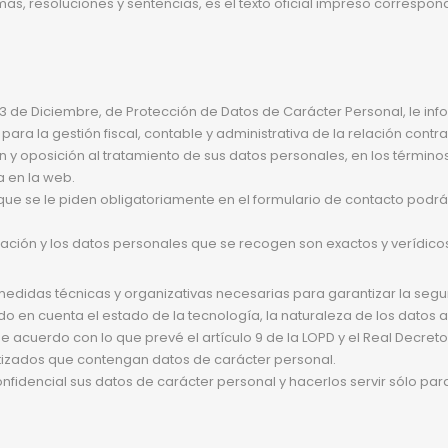
rmas, resoluciones y sentencias, es el texto oficial impreso correspo
13 de Diciembre, de Protección de Datos de Carácter Personal, le in
 para la gestión fiscal, contable y administrativa de la relación contra
 y oposición al tratamiento de sus datos personales, en los términos
da en la web.
 que se le piden obligatoriamente en el formulario de contacto podr
ación y los datos personales que se recogen son exactos y verídico
medidas técnicas y organizativas necesarias para garantizar la segur
endo en cuenta el estado de la tecnología, la naturaleza de los dat
de acuerdo con lo que prevé el artículo 9 de la LOPD y el Real Decreto
izados que contengan datos de carácter personal.
idencial sus datos de carácter personal y hacerlos servir sólo para