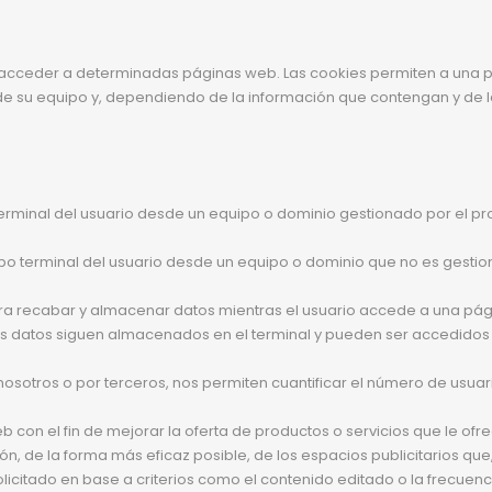
 acceder a determinadas páginas web. Las cookies permiten a una p
e su equipo y, dependiendo de la información que contengan y de la 
rminal del usuario desde un equipo o dominio gestionado por el propi
o terminal del usuario desde un equipo o dominio que no es gestionad
ara recabar y almacenar datos mientras el usuario accede a una pá
los datos siguen almacenados en el terminal y pueden ser accedidos
osotros o por terceros, nos permiten cuantificar el número de usuarios
 con el fin de mejorar la oferta de productos o servicios que le of
ón, de la forma más eficaz posible, de los espacios publicitarios que
olicitado en base a criterios como el contenido editado o la frecuen