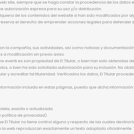
eb site, siempre que se haga constar la procedencia de los datos em
se autorización expresa para su uso y/o distribución.
lquiera de los contenidos del website si han sido modificados por 
e reserva el derecho de emprender acciones legales para defender su
con la compañía, sus actividades, así como noticias y documentación
s a modificación sin previo aviso.
.eventi.es son propiedad de El Titular, o bien han sido obtenidas d
s, o bien ha sido solicitada autorización para su inclusión. No obsta
r y acreditar tal titularidad. Verificados los datos, El Titular proce
información incluida en estas páginas, puesto que dicha información:
leta, exacta o actualizada.
 política de privacidad).
El Titular no tiene control alguno y respecto de las cuales declina 
en la web reproduzcan exactamente un texto adoptado oficialmente. T