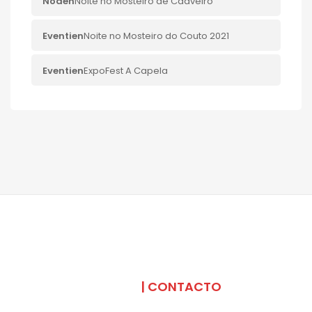
Noa
en
Noite no Mosteiro de Caaveiro
Eventi
en
Noite no Mosteiro do Couto 2021
Eventi
en
ExpoFest A Capela
SOMOS
| CONTACTO