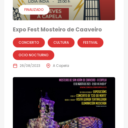
FINALIZADO
Expo Fest Mosteiro de Caaveiro
CONCIERTO
CULTURA
FESTIVAL
OCIO NOCTURNO
26/08/2023
A Capela