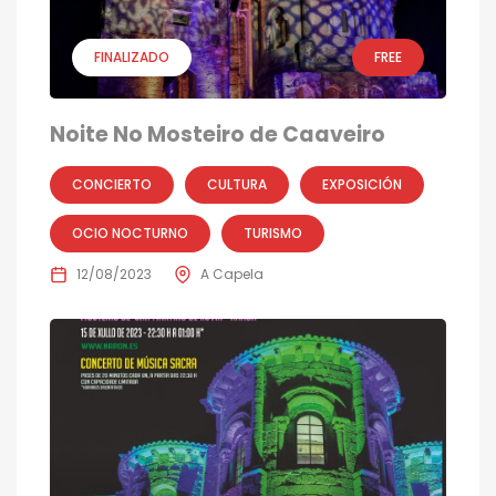
FINALIZADO
FREE
Noite No Mosteiro de Caaveiro
CONCIERTO
CULTURA
EXPOSICIÓN
OCIO NOCTURNO
TURISMO
12/08/2023
A Capela