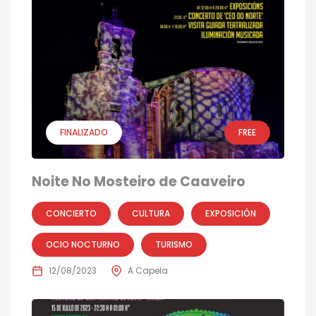
FINALIZADO
FREE
Noite No Mosteiro de Caaveiro
CONCIERTO
CULTURA
EXPOSICIÓN
OCIO NOCTURNO
TURISMO
12/08/2023
A Capela