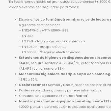
En Eventi hemos hecho un gran esfuerzo económico (+ 3000 €)
a cabo eventos con seguridad para todos:
Disponemos de
termómetros infrarrojos de lectura
siguientes certificaciones:
– EN12470-5 y ASTM E1965-1998
– EN 980
– EN 1041: información prácticas médicas
– EN 60601-1: equipo eléctrico
– EN 60601-1-2: equipo electromédico
Estaciones de higiene con dispensadores sin cont
14476
, registro sanitario 4029704/PO, autorizado por 
(AEMPS) con el número 834
Mascarillas higiénicas de triple capa con homolog
(BFE) ≥ 95%.
Desinfectantes
Sanytol y Disclin, reconocidos por el M
Postes separadores, conos y paneles informativos.
Contadores de personas (entrada/salida).
Nuestro personal va equipado con el siguiente EPI
:
1:2020, pantalla de protección facial, bote dosificador 