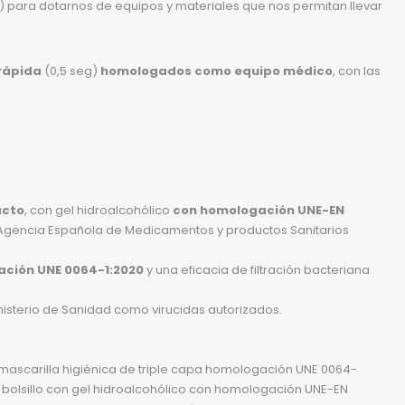
 para dotarnos de equipos y materiales que nos permitan llevar
 rápida
(0,5 seg)
homologados como equipo médico
, con las
acto
, con gel hidroalcohólico
con homologación UNE-EN
la Agencia Española de Medicamentos y productos Sanitarios
ación UNE 0064-1:2020
y una eficacia de filtración bacteriana
inisterio de Sanidad como virucidas autorizados.
 mascarilla higiénica de triple capa homologación UNE 0064-
de bolsillo con gel hidroalcohólico con homologación UNE-EN