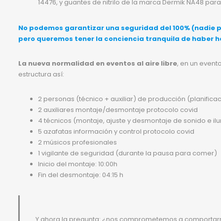
14476, y guantes de nitrilo de la marca Dermik NA48 para
No podemos garantizar una seguridad del 100% (nadie pued
pero queremos tener la conciencia tranquila de haber h
La nueva normalidad en eventos al aire libre
, en un even
estructura así:
2 personas (técnico + auxiliar) de producción (planifica
2 auxiliares montaje/desmontaje protocolo covid
4 técnicos (montaje, ajuste y desmontaje de sonido e il
5 azafatas información y control protocolo covid
2 músicos profesionales
1 vigilante de seguridad (durante la pausa para comer)
Inicio del montaje: 10:00h
Fin del desmontaje: 04:15 h
Y ahora la pregunta: ¿nos comprometemos a comportarno