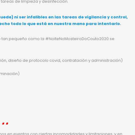
 tareas de limpieza y desinfección.
e) ni ser infalibles en las tareas de vigilancia y control,
echo todo lo que está en nuestra mano para intentarlo.
to tan pequeño como la
#NoiteNoMosteiroDoCouto2020
se
ción, diseño de protocolo covid, contratación y administración)
uminación)
s en eventos con ciertas incomodidades y limitaciones, y en