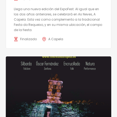
Llega una nueva edición del ExpoFest. Al igual que en
los dos años anteriores, se celebrará en As Neves, A
Capela. Esta vez como complemento a la tradicional
Festa do Requeixo, y en su misma ubicación, el campo
de la fiesta.
Finalizado
A Capela