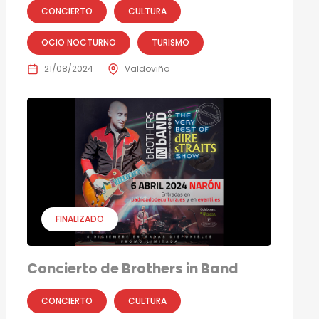
CONCIERTO
CULTURA
OCIO NOCTURNO
TURISMO
21/08/2024
Valdoviño
FINALIZADO
Concierto de Brothers in Band
CONCIERTO
CULTURA