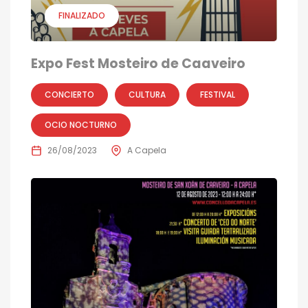
FINALIZADO
Expo Fest Mosteiro de Caaveiro
CONCIERTO
CULTURA
FESTIVAL
OCIO NOCTURNO
26/08/2023
A Capela