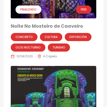
FINALIZADO
FREE
Noite No Mosteiro de Caaveiro
CONCIERTO
CULTURA
EXPOSICIÓN
OCIO NOCTURNO
TURISMO
12/08/2023
A Capela