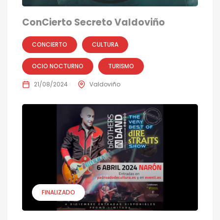
ConCierto Secreto Valdoviño
CONCIERTO
CULTURA
OCIO NOCTURNO
TURISMO
21/08/2024
Valdoviño
FINALIZADO