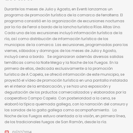
Durante los meses de Julio y Agosto, en Eventi lanzamos un
programa de promoción turística de la comarca de ferrolterra. El
programa consistió en la organización de excursiones nocturnas
por la ría de Ferrol a bordo de la lancha turística Rías Altas Uno.
Cada una de las excursiones incluyó información turística de la
ría, así como distribución de información turística de los
municipios de la comarca. Las excursiones, programadas para los
viernes, sábados y domingos de los meses de Julio y Agosto,
incluyó cena a bordo. Se organizaron además diversas salidas
temáticas como la Noite Meiga y la Noche de los Fuegos. En la
primera de ellas, dedicada exclusivamente a la promoción
turística de A Capela, se ofreció información de este municipio, se
proyectó el vídeo de promoción turística en una pantalla instalada
en el interior de la embarcación, y se hizo una exposición y
degustación de los prductos comercializados y elaborados por la
cooperativa Campo Capela. Con posterioridad a la cena, se
elaboró la típica queimada gallega, con la narración del conxuro y
los sonidos de la gaita gallega como acompañamiento. La
Noche de los Fuegos estuvo orientada a la visión, en primera línea,
de los tradicionales fuegos de San Ramón, desde la ría.
01/07/2014