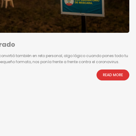
erado
convirtió también en reto personal, algo lógico cuando pones todo tu
pequeño formato, nos ponía frente a frente contra el coronavirus.
READ MORE