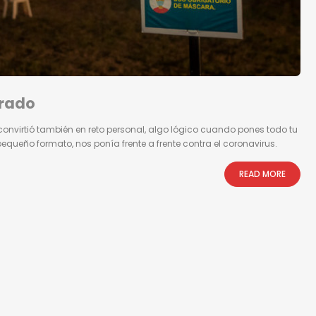
erado
convirtió también en reto personal, algo lógico cuando pones todo tu
pequeño formato, nos ponía frente a frente contra el coronavirus.
READ MORE