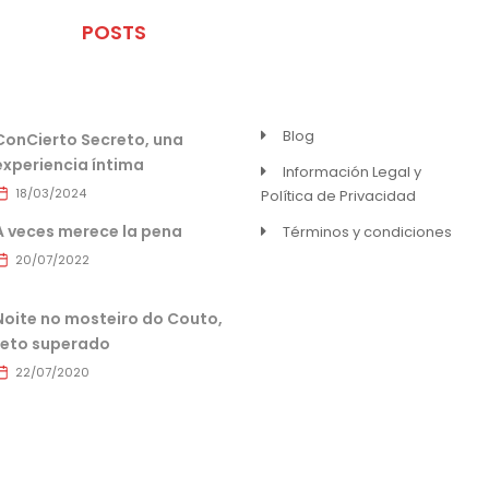
ÚLTIMOS
POSTS
MENU
Blog
ConCierto Secreto, una
experiencia íntima
Información Legal y
18/03/2024
Política de Privacidad
A veces merece la pena
Términos y condiciones
20/07/2022
Noite no mosteiro do Couto,
reto superado
22/07/2020