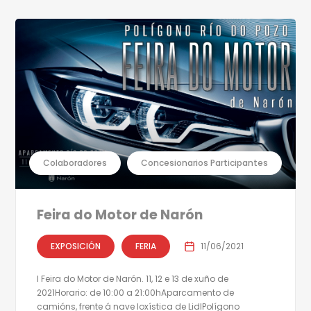
Colaboradores
Concesionarios Participantes
Feira do Motor de Narón
EXPOSICIÓN
FERIA
11/06/2021
I Feira do Motor de Narón. 11, 12 e 13 de xuño de
2021Horario: de 10:00 a 21:00hAparcamento de
camións, frente á nave loxística de LidlPolígono