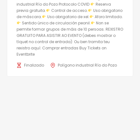
industrial Río do Pozo Protocolo COVID
Reserva
previa gratuita.
Control de acceso.
Uso obrigatorio
de máscara.
Uso obrigatorio de xel.
Aforo limitado.
Sentido único de circulación peonil.
Non se
permite formar grupos de máis de 10 persoas. REXISTRO
GRATUITO PARA ASISTIR AO EVENTO (debes mostrar o
tíquet no control de entrada): Ou ben tramita teu
rexistro aquí: Comprar entradas Buy Tickets on
Eventbrite
Finalizado
Polígono industrial Río do Pozo