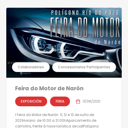
Colaboradores
Concesionarios Participantes
Feira do Motor de Narón
EXPOSICIÓN
FERIA
11/06/2021
I Feira do Motor de Narón. 11, 12 e 13 de xuño de
2021Horario: de 10:00 a 21:00hAparcamento de
camións, frente á nave loxística de LidlPolígono