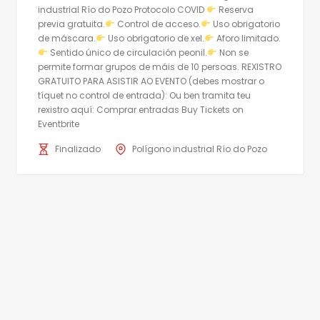
industrial Río do Pozo Protocolo COVID
Reserva
previa gratuita.
Control de acceso.
Uso obrigatorio
de máscara.
Uso obrigatorio de xel.
Aforo limitado.
Sentido único de circulación peonil.
Non se
permite formar grupos de máis de 10 persoas. REXISTRO
GRATUITO PARA ASISTIR AO EVENTO (debes mostrar o
tíquet no control de entrada): Ou ben tramita teu
rexistro aquí: Comprar entradas Buy Tickets on
Eventbrite
Finalizado
Polígono industrial Río do Pozo