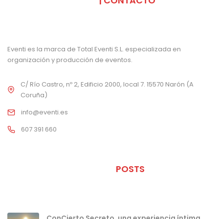
SOMOS
| CONTACTO
Eventi es la marca de Total Eventi S.L. especializada en
organización y producción de eventos.
C/ Río Castro, nº 2, Edificio 2000, local 7. 15570 Narón (A
Coruña)
info@eventi.es
607 391 660
ÚLTIMOS
POSTS
ConCierto Secreto, una experiencia íntima