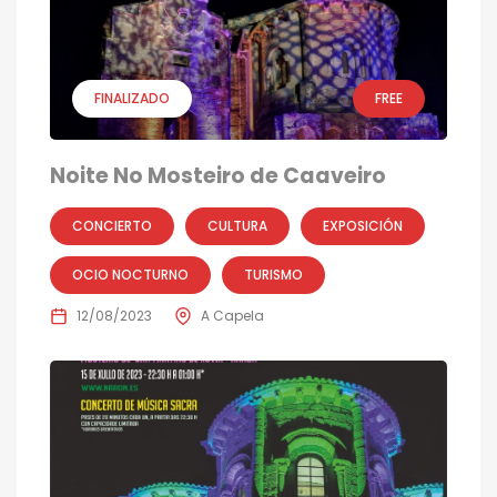
FINALIZADO
FREE
Noite No Mosteiro de Caaveiro
CONCIERTO
CULTURA
EXPOSICIÓN
OCIO NOCTURNO
TURISMO
12/08/2023
A Capela