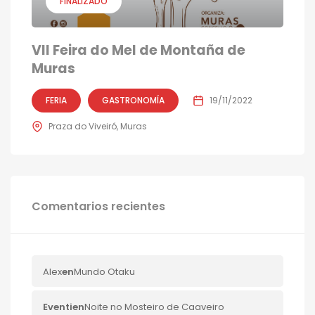
FINALIZADO
VII Feira do Mel de Montaña de
Muras
FERIA
GASTRONOMÍA
19/11/2022
Praza do Viveiró, Muras
Comentarios recientes
Alex
en
Mundo Otaku
Eventi
en
Noite no Mosteiro de Caaveiro