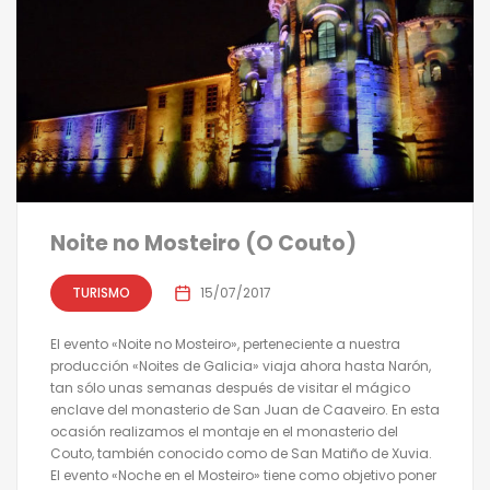
Noite no Mosteiro (O Couto)
TURISMO
15/07/2017
El evento «Noite no Mosteiro», perteneciente a nuestra
producción «Noites de Galicia» viaja ahora hasta Narón,
tan sólo unas semanas después de visitar el mágico
enclave del monasterio de San Juan de Caaveiro. En esta
ocasión realizamos el montaje en el monasterio del
Couto, también conocido como de San Matiño de Xuvia.
El evento «Noche en el Mosteiro» tiene como objetivo poner