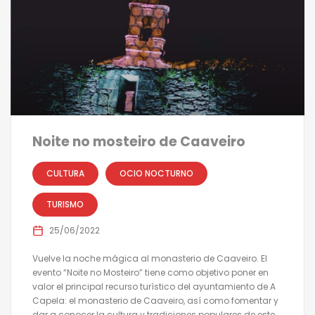
Noite no mosteiro de Caaveiro
CULTURA
OCIO NOCTURNO
TURISMO
25/06/2022
Vuelve la noche mágica al monasterio de Caaveiro. El
evento “Noite no Mosteiro” tiene como objetivo poner en
valor el principal recurso turístico del ayuntamiento de A
Capela: el monasterio de Caaveiro, así como fomentar y
dar a conocer la cultura y tradiciones populares de este