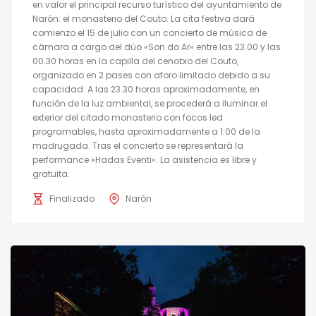
en valor el principal recurso turístico del ayuntamiento de
Narón: el monasterio del Couto. La cita festiva dará
comienzo el 15 de julio con un concierto de música de
cámara a cargo del dúo «Son do Ar» entre las 23.00 y las
00.30 horas en la capilla del cenobio del Couto,
organizado en 2 pases con aforo limitado debido a su
capacidad. A las 23.30 horas aproximadamente, en
función de la luz ambiental, se procederá a iluminar el
exterior del citado monasterio con focos led
programables, hasta aproximadamente a 1:00 de la
madrugada. Tras el concierto se representará la
performance «Hadas Eventi». La asistencia es libre y
gratuita.
Finalizado
Narón