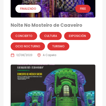
FINALIZADO
FREE
Noite No Mosteiro de Caaveiro
CONCIERTO
CULTURA
EXPOSICIÓN
OCIO NOCTURNO
TURISMO
12/08/2023
A Capela