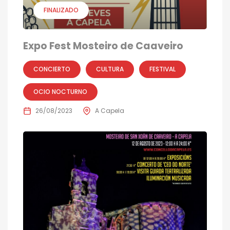
FINALIZADO
Expo Fest Mosteiro de Caaveiro
CONCIERTO
CULTURA
FESTIVAL
OCIO NOCTURNO
26/08/2023
A Capela