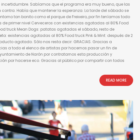
a incertidumbre. Sabíamos que el programa era muy bueno, que las
n contra. Había que mantener la esperanza. La tarde del sábado se
ntorno tan bonito como el parque de Freixeiro, por fin teníamos todo
es de primer nivel Cerveceros con existencias agotadas al 80% Food
Food truck Mean Dogs: patatas agotadas el sábado, resto de
ta: existencias agotadas al 80% Food truck Pink & Mint: después de 2
 producto agotado. Sólo nos resta decir: GRACIAS. Gracias a
ias a todo el elenco de artistas por hacernos pasar un fin de
Ayuntamiento de Narón por contratarnos esta producción y
ción por hacerse eco. Gracias al público por compartir con todos
READ MORE