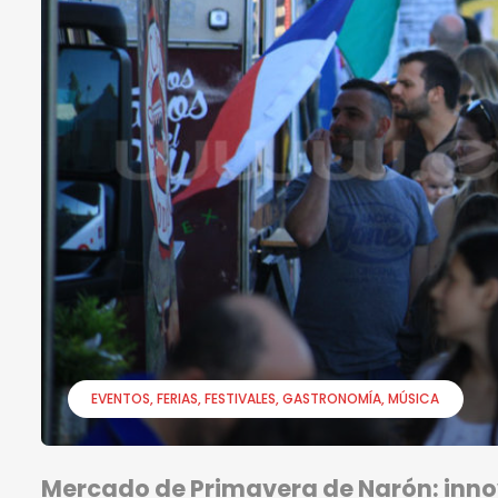
EVENTOS
FERIAS
FESTIVALES
GASTRONOMÍA
MÚSICA
Mercado de Primavera de Narón: inno