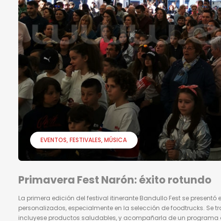
EVENTOS
FESTIVALES
MÚSICA
Primavera Fest Narón: éxito rotundo
La primera edición del festival itinerante Bandullo Fest se present
personalizados, especialmente en la selección de foodtrucks. Se 
incluyese productos saludables, y acompañarla de un programa de 