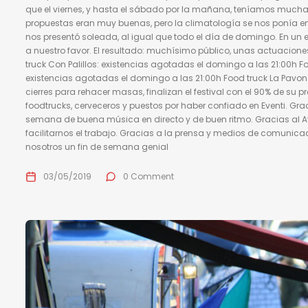
que el viernes, y hasta el sábado por la mañana, teníamos much
propuestas eran muy buenas, pero la climatología se nos ponía e
nos presentó soleada, al igual que todo el día de domingo. En un e
a nuestro favor. El resultado: muchísimo público, unas actuacion
truck Con Palillos: existencias agotadas el domingo a las 21:00h 
existencias agotadas el domingo a las 21:00h Food truck La Pavone
cierres para rehacer masas, finalizan el festival con el 90% de su
foodtrucks, cerveceros y puestos por haber confiado en Eventi. Grac
semana de buena música en directo y de buen ritmo. Gracias al 
facilitarnos el trabajo. Gracias a la prensa y medios de comunica
nosotros un fin de semana genial
03/05/2019
0 Comment