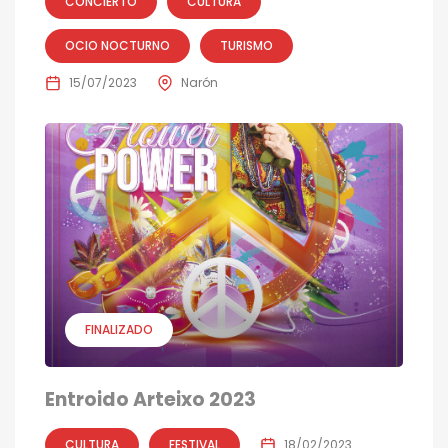
CONCIERTO
CULTURA
OCIO NOCTURNO
TURISMO
15/07/2023
Narón
FINALIZADO
Entroido Arteixo 2023
CULTURA
FESTIVAL
18/02/2023