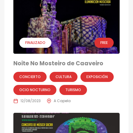
FINALIZADO
FREE
Noite No Mosteiro de Caaveiro
CONCIERTO
CULTURA
EXPOSICIÓN
OCIO NOCTURNO
TURISMO
12/08/2023
A Capela