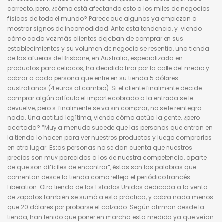
correcto, pero, ¿cómo está afectando esto a los miles de negocios
físicos de todo el mundo? Parece que algunos ya empiezan a
mostrar signos de incomodidad. Ante esta tendencia, y viendo
cómo cada vez más clientes dejaban de comprar en sus
establecimientos y su volumen de negocio se resentía, una tienda
de las afueras de Brisbane, en Australia, especializada en
productos para celiacos, ha decidido tirar por la calle del medio y
cobrar a cada persona que entre en su tienda 5 dólares
australianos (4 euros al cambio). Si el cliente finalmente decide
comprar algún artículo el importe cobrado a la entrada se le
devuelve, pero si finalmente se va sin comprar, no se le reintegra
nada. Una actitud legítima, viendo cómo actúa la gente, ¿pero
acertada? “Muy a menudo sucede que las personas que entran en
la tienda lo hacen para ver nuestros productos y luego comprarlos
en otro lugar. Estas personas no se dan cuenta que nuestros
precios son muy parecidos a los de nuestra competencia, aparte
de que son difíciles de encontrar”, éstas son las palabras que
comentan desde la tienda como refleja el periódico francés
Liberation. Otra tienda de los Estados Unidos dedicada a la venta
de zapatos también se sumó a esta práctica, y cobra nada menos
que 20 dólares por probarse el calzado. Según afirman desde la
tienda, han tenido que poner en marcha esta medida ya que veían