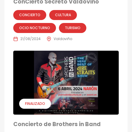
ConCierto Secreto Valdoviño
CONCIERTO
CULTURA
OCIO NOCTURNO
TURISMO
21/08/2024
Valdoviño
FINALIZADO
Concierto de Brothers in Band