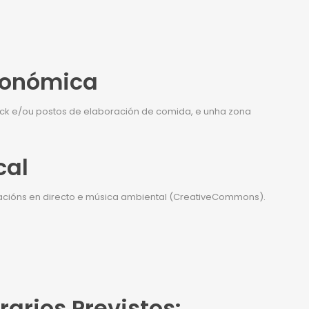
ronómica
uck e/ou postos de elaboración de comida, e unha zona
cal
acións en directo e música ambiental (CreativeCommons).
rarios Previstos: