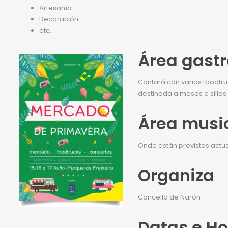
Artesanía
Decoración
etc.
Ár
ea gast
Contará con varios foodtr
destinada a mesas e sillas.
Área musi
Onde están previstas actu
Organiza
Concello de Narón
Datas e Ho