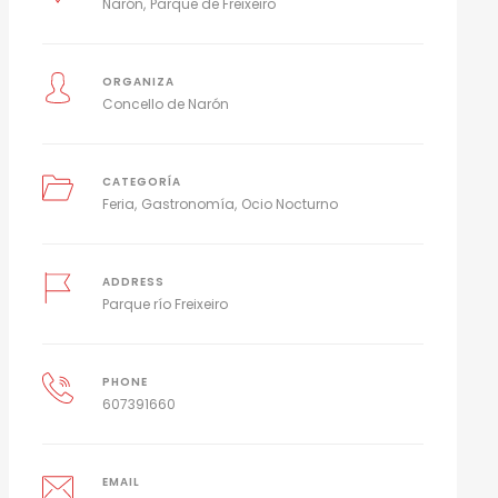
Narón
Parque de Freixeiro
ORGANIZA
Concello de Narón
CATEGORÍA
Feria
Gastronomía
Ocio Nocturno
ADDRESS
Parque río Freixeiro
PHONE
607391660
EMAIL